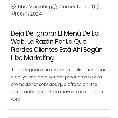
Libo Marketing
Comentarios (0)
06/11/2024
D
e
j
a
D
e
I
g
n
o
r
a
r
E
l
M
e
n
ú
D
e
L
a
W
e
b
.
L
a
R
a
z
ó
n
P
o
r
L
a
Q
u
e
P
i
e
r
d
e
s
C
l
i
e
n
t
e
s
E
s
t
á
A
h
í
S
e
g
ú
n
L
i
b
o
M
a
r
k
e
t
i
n
g
Todo negocio con presencia online tiene una
web, ya sea para vender productos o para
promocionar servicios que ofrece en una
localización física. En la mayoría de casos, las
web