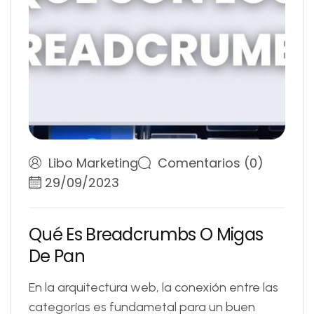
Libo Marketing
Comentarios (0)
29/09/2023
Q
u
é
E
s
B
r
e
a
d
c
r
u
m
b
s
O
M
i
g
a
s
D
e
P
a
n
En la arquitectura web, la conexión entre las
categorías es fundametal para un buen