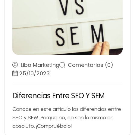
Libo Marketing
Comentarios (0)
25/10/2023
D
i
f
e
r
e
n
c
i
a
s
E
n
t
r
e
S
E
O
Y
S
E
M
Conoce en este artículo las diferencias entre
SEO y SEM. Porque no, no son lo mismo en
absoluto. ¡Compruébalo!