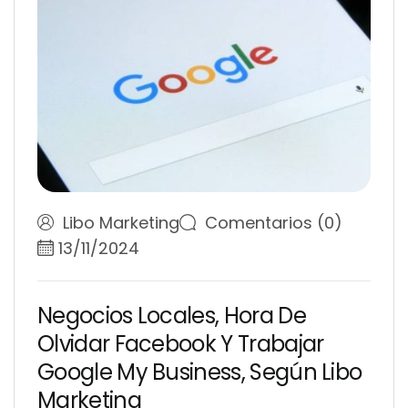
Libo Marketing
Comentarios (0)
13/11/2024
N
e
g
o
c
i
o
s
L
o
c
a
l
e
s
,
H
o
r
a
D
e
O
l
v
i
d
a
r
F
a
c
e
b
o
o
k
Y
T
r
a
b
a
j
a
r
G
o
o
g
l
e
M
y
B
u
s
i
n
e
s
s
,
S
e
g
ú
n
L
i
b
o
M
a
r
k
e
t
i
n
g