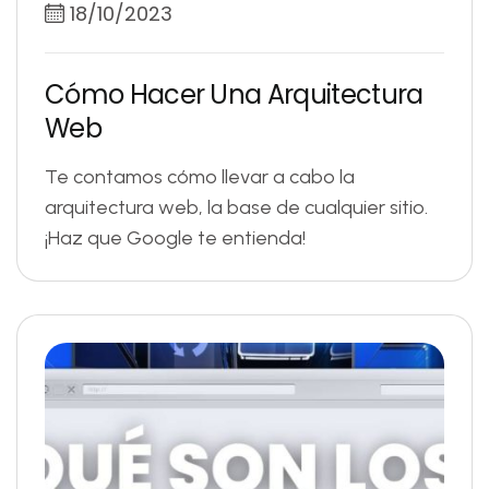
18/10/2023
C
ó
m
o
H
a
c
e
r
U
n
a
A
r
q
u
i
t
e
c
t
u
r
a
W
e
b
Te contamos cómo llevar a cabo la
arquitectura web, la base de cualquier sitio.
¡Haz que Google te entienda!