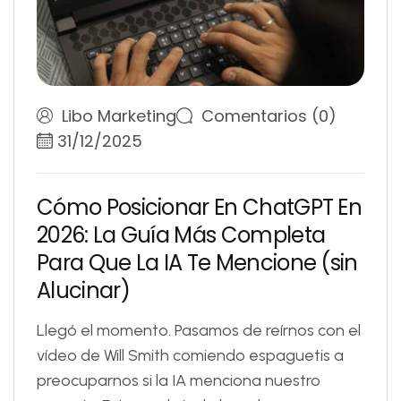
Libo Marketing
Comentarios (0)
31/12/2025
C
ó
m
o
P
o
s
i
c
i
o
n
a
r
E
n
C
h
a
t
G
P
T
E
n
2
0
2
6
:
L
a
G
u
í
a
M
á
s
C
o
m
p
l
e
t
a
P
a
r
a
Q
u
e
L
a
I
A
T
e
M
e
n
c
i
o
n
e
(
s
i
n
A
l
u
c
i
n
a
r
)
Llegó el momento. Pasamos de reírnos con el
vídeo de Will Smith comiendo espaguetis a
preocuparnos si la IA menciona nuestro