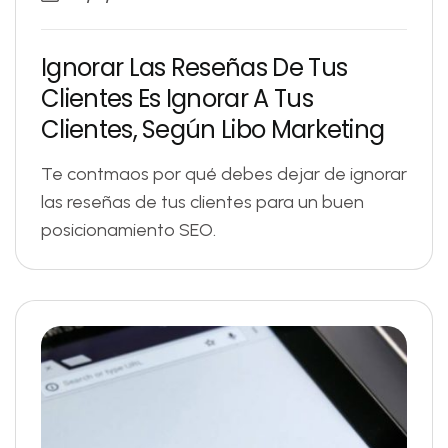
I
g
n
o
r
a
r
L
a
s
R
e
s
e
ñ
a
s
D
e
T
u
s
C
l
i
e
n
t
e
s
E
s
I
g
n
o
r
a
r
A
T
u
s
C
l
i
e
n
t
e
s
,
S
e
g
ú
n
L
i
b
o
M
a
r
k
e
t
i
n
g
Te contmaos por qué debes dejar de ignorar
las reseñas de tus clientes para un buen
posicionamiento SEO.