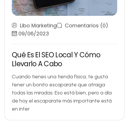
Libo Marketing
Comentarios (0)
09/06/2023
Q
u
é
E
s
E
l
S
E
O
L
o
c
a
l
Y
C
ó
m
o
L
l
e
v
a
r
l
o
A
C
a
b
o
Cuando tienes una tienda física, te gusta
tener un bonito escaparate que atraiga
todas las miradas. Eso está bien, pero a día
de hoy el escaparate más importante está
en inter