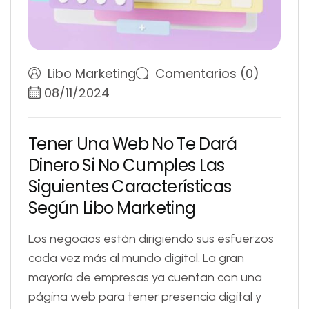
Libo Marketing
Comentarios (0)
08/11/2024
T
e
n
e
r
U
n
a
W
e
b
N
o
T
e
D
a
r
á
D
i
n
e
r
o
S
i
N
o
C
u
m
p
l
e
s
L
a
s
S
i
g
u
i
e
n
t
e
s
C
a
r
a
c
t
e
r
í
s
t
i
c
a
s
S
e
g
ú
n
L
i
b
o
M
a
r
k
e
t
i
n
g
Los negocios están dirigiendo sus esfuerzos
cada vez más al mundo digital. La gran
mayoría de empresas ya cuentan con una
página web para tener presencia digital y