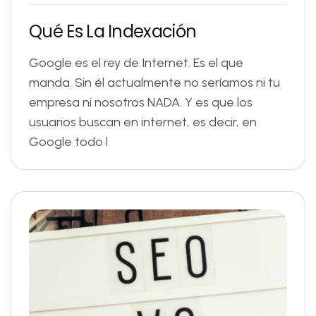
Q
u
é
E
s
L
a
I
n
d
e
x
a
c
i
ó
n
Google es el rey de Internet. Es el que
manda. Sin él actualmente no seríamos ni tu
empresa ni nosotros NADA. Y es que los
usuarios buscan en internet, es decir, en
Google todo l