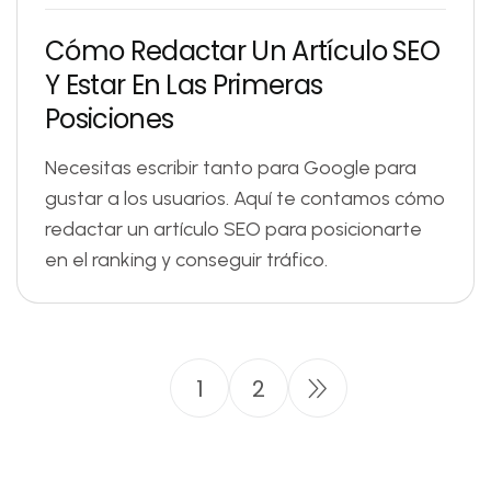
C
ó
m
o
R
e
d
a
c
t
a
r
U
n
A
r
t
í
c
u
l
o
S
E
O
Y
E
s
t
a
r
E
n
L
a
s
P
r
i
m
e
r
a
s
P
o
s
i
c
i
o
n
e
s
Necesitas escribir tanto para Google para
gustar a los usuarios. Aquí te contamos cómo
redactar un artículo SEO para posicionarte
en el ranking y conseguir tráfico.
1
2