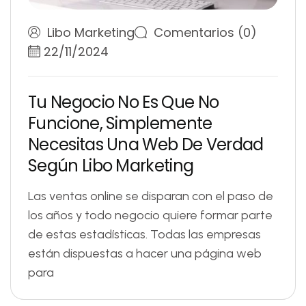
Libo Marketing
Comentarios (0)
22/11/2024
T
u
N
e
g
o
c
i
o
N
o
E
s
Q
u
e
N
o
F
u
n
c
i
o
n
e
,
S
i
m
p
l
e
m
e
n
t
e
N
e
c
e
s
i
t
a
s
U
n
a
W
e
b
D
e
V
e
r
d
a
d
S
e
g
ú
n
L
i
b
o
M
a
r
k
e
t
i
n
g
Las ventas online se disparan con el paso de
los años y todo negocio quiere formar parte
de estas estadísticas. Todas las empresas
están dispuestas a hacer una página web
para